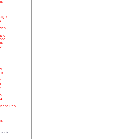
en
urg->
a
nien
and
ande
en
ich
n
en
d
en
z
r
i
en
ka
ea
d
ische Rep.
la
umente