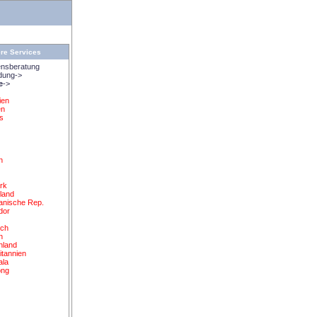
re Services
nsberatung
dung->
e
->
ien
en
s
n
n
rk
land
anische Rep.
dor
d
ich
n
nland
itannien
ala
ong