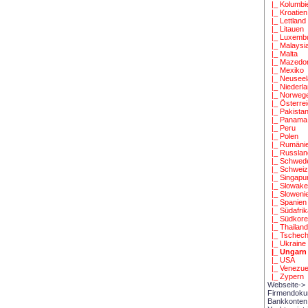
|_ Kolumbi
|_ Kroatien
|_ Lettland
|_ Litauen
|_ Luxemb
|_ Malaysi
|_ Malta
|_ Mazedo
|_ Mexiko
|_ Neuseel
|_ Niederl
|_ Norweg
|_ Österre
|_ Pakista
|_ Panama
|_ Peru
|_ Polen
|_ Rumäni
|_ Russlan
|_ Schwed
|_ Schwei
|_ Singapu
|_ Slowake
|_ Sloweni
|_ Spanien
|_ Südafri
|_ Südkor
|_ Thailan
|_ Tschech
|_ Ukraine
|_ Ungarn
|_ USA
|_ Venezue
|_ Zypern
Webseite->
Firmendok
Bankkonten