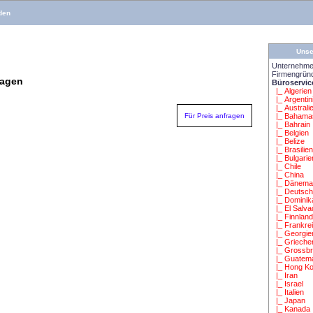
den
Unse
Unternehme
Firmengrün
ragen
Büroservic
|_ Algerien
|_ Argentin
|_ Australi
Für Preis anfragen
|_ Bahama
|_ Bahrain
|_ Belgien
|_ Belize
|_ Brasilie
|_ Bulgarie
|_ Chile
|_ China
|_ Dänema
|_ Deutsch
|_ Dominik
|_ El Salva
|_ Finnlan
|_ Frankre
|_ Georgie
|_ Grieche
|_ Grossbr
|_ Guatem
|_ Hong K
|_ Iran
|_ Israel
|_ Italien
|_ Japan
|_ Kanada