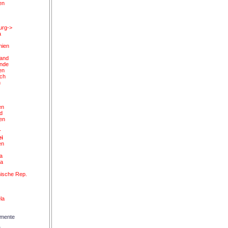
en
urg->
a
nien
and
ande
en
ich
n
en
d
en
z
r
ei
en
ka
ea
d
ische Rep.
la
umente