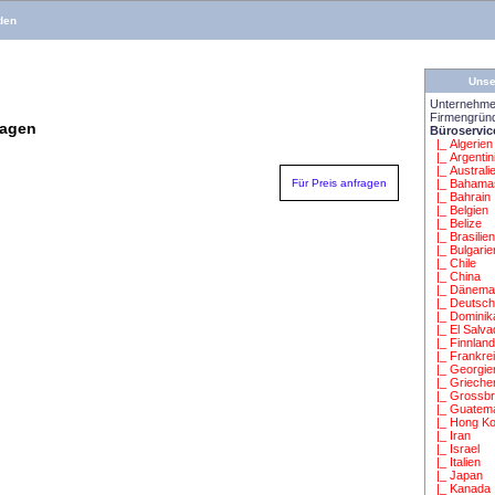
den
Unse
Unternehme
Firmengrün
ragen
Büroservic
|_ Algerien
|_ Argentin
|_ Australi
Für Preis anfragen
|_ Bahama
|_ Bahrain
|_ Belgien
|_ Belize
|_ Brasilie
|_ Bulgarie
|_ Chile
|_ China
|_ Dänema
|_ Deutsch
|_ Dominik
|_ El Salva
|_ Finnlan
|_ Frankre
|_ Georgie
|_ Grieche
|_ Grossbr
|_ Guatem
|_ Hong K
|_ Iran
|_ Israel
|_ Italien
|_ Japan
|_ Kanada