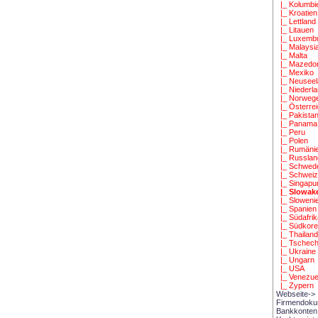
|_ Kolumbi
|_ Kroatien
|_ Lettland
|_ Litauen
|_ Luxemb
|_ Malaysi
|_ Malta
|_ Mazedo
|_ Mexiko
|_ Neuseel
|_ Niederl
|_ Norweg
|_ Österre
|_ Pakista
|_ Panama
|_ Peru
|_ Polen
|_ Rumäni
|_ Russlan
|_ Schwed
|_ Schwei
|_ Singapu
|_ Slowak
|_ Sloweni
|_ Spanien
|_ Südafri
|_ Südkor
|_ Thailan
|_ Tschech
|_ Ukraine
|_ Ungarn
|_ USA
|_ Venezue
|_ Zypern
Webseite->
Firmendok
Bankkonten