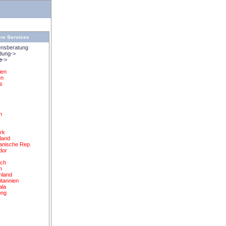
re Services
nsberatung
dung->
e
->
ien
en
s
n
n
rk
land
anische Rep.
dor
d
ich
n
nland
itannien
ala
ong